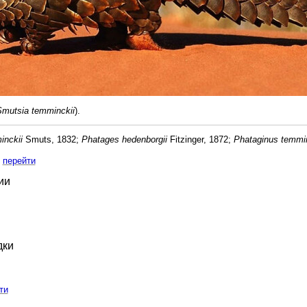
mutsia temminckii
).
inckii
Smuts, 1832;
Phatages hedenborgii
Fitzinger, 1872;
Phataginus temmin
перейти
ии
дки
ти