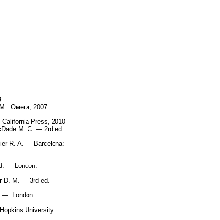
9
М.: Омега, 2007
 California Press, 2010
McDade M. C. — 2rd ed.
ier R. A. — Barcelona:
ed. — London:
r D. M. — 3rd ed. —
J. — London:
Hopkins University