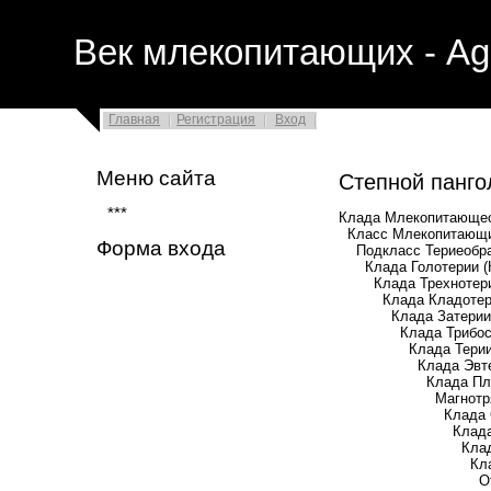
Век млекопитающих - Ag
Главная
Регистрация
Вход
Меню сайта
Степной панг
***
Клада Млекопитающео
Класс Млекопитающи
Форма входа
Подкласс Териеобразн
Клада Голотерии (Ho
Клада Трехнотерии (
Клада Кладотерии (
Клада Затерии (Z
Клада Трибосфени
Клада Терии (T
Клада Эвтерии 
Клада Плацентар
Магнотряд Борео
Клада Скротифе
Клада Феревунг
Клада Ферэ
Клада Панголи
Отряд Пангол