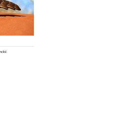
ckii
.