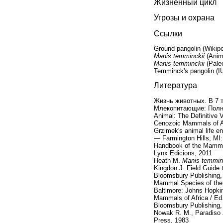
Жизненный цикл
Угрозы и охрана
Ссылки
Ground pangolin (Wikip
Manis temminckii
(Anim
Manis temminckii
(Pale
Temminck's pangolin (
Литература
Жизнь животных. В 7 т
Млекопитающие: Полна
Animal: The Definitive 
Cenozoic Mammals of Afr
Grzimek's animal life e
— Farmington Hills, MI
Handbook of the Mammal
Lynx Edicions, 2011
Heath M.
Manis temmin
Kingdon J. Field Guide 
Bloomsbury Publishing,
Mammal Species of the 
Baltimore: Johns Hopkin
Mammals of Africa / Ed
Bloomsbury Publishing,
Nowak R. M., Paradiso 
Press, 1983