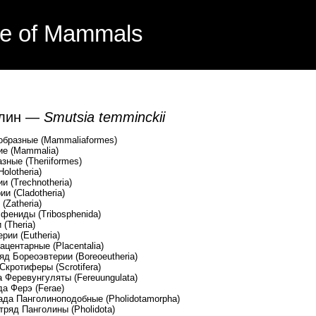
e of Mammals
олин —
Smutsia temminckii
бразные (Mammaliaformes)
е (Mammalia)
ые (Theriiformes)
lotheria)
Trechnotheria)
Cladotheria)
atheria)
ды (Tribosphenida)
heria)
(Eutheria)
ные (Placentalia)
эвтерии (Boreoeutheria)
ры (Scrotifera)
уляты (Fereuungulata)
 (Ferae)
ноподобные (Pholidotamorpha)
ины (Pholidota)