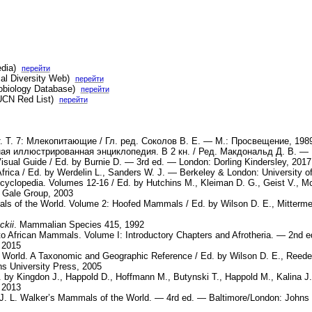
edia)
перейти
al Diversity Web)
перейти
obiology Database)
перейти
IUCN Red List)
перейти
. Т. 7: Млекопитающие / Гл. ред. Соколов В. Е. — М.: Просвещение, 198
я иллюстрированная энциклопедия. В 2 кн. / Ред. Макдональд Д. В. — 
Visual Guide / Ed. by Burnie D. — 3rd ed. — London: Dorling Kindersley, 2017
ica / Ed. by Werdelin L., Sanders W. J. — Berkeley & London: University of
ncyclopedia. Volumes 12-16 / Ed. by Hutchins M., Kleiman D. G., Geist V., 
: Gale Group, 2003
s of the World. Volume 2: Hoofed Mammals / Ed. by Wilson D. E., Mitterme
ckii
. Mammalian Species 415, 1992
to African Mammals. Volume I: Introductory Chapters and Afrotheria. — 2nd 
 2015
World. A Taxonomic and Geographic Reference / Ed. by Wilson D. E., Reede
s University Press, 2005
. by Kingdon J., Happold D., Hoffmann M., Butynski T., Happold M., Kalina 
 2013
J. L. Walker’s Mammals of the World. — 4rd ed. — Baltimore/London: Johns 