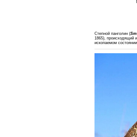
Подотряд Эвф
Надсемейство
Семейство Па
Подсемейство Б
Род Панголин
Вид Степн
Степной панголин (
Smu
1865), происходящий 
ископаемом состоянии 