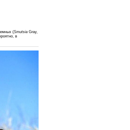
емных (
Smutsia
Gray,
роятно, в