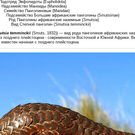
олидоты (Eupholidota)
 Маноиды (Manoidea)
нголиновые (Manidae)
ольшие африканские панголины (Smutsiinae)
ы африканские наземные (
Smutsia
)
ой панголин (
Smutsia temminckii
)
tsia temminckii
(Smuts, 1832)) — вид рода панголинов африканских наз
из позднего плейстоцена - современности Восточной и Южной Африки. Ве
известен начиная с позднего плейстоцена.