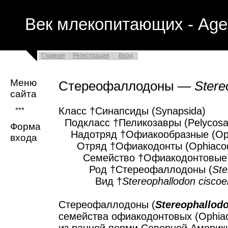
Век млекопитающих - Age
Главная
Регистрация
Вход
Меню
Стереофаллодоны —
Stere
сайта
Класс †Синапсиды (Synapsida)
***
Подкласс †Пеликозавры (Pelycosau
Форма
Надотряд †Офиакообразные (Oph
входа
Отряд †Офиакодонты (Ophiacod
Семейство †Офиакодонтовые (O
Род †Стереофаллодоны (
Ste
Вид †
Stereophallodon ciscoe
Стереофаллодоны (
Stereophallod
семейства офиакодонтовых (Ophiac