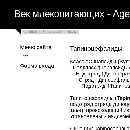
Век млекопитающих - Age
Главная
Регистрация
Вход
Меню сайта
Тапиноцефалиды — 
***
Класс †Синапсиды (Syna
Форма входа
Подкласс †Терапсиды (
Надотряд †Динообразн
Отряд †Диноцефалы (D
Подотряд †Тапиноцеф
Тапиноцефалиды (
Tapi
подотряд отряда диноце
1894), происходящий из
Установлены 2 надсеме
Синоним: Tapinocephalia