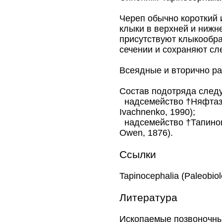
Череп обычно короткий 
клыки в верхней и нижн
присутствуют клыкообра
сечении и сохраняют сл
Всеядные и вторично р
Состав подотряда след
надсемейство †Няфтаз
Ivachnenko, 1990);
надсемейство †Тапино
Owen, 1876).
Ссылки
Tapinocephalia (Paleobi
Литература
Ископаемые позвоночны