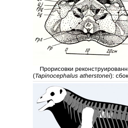
Прорисовки реконструированно
(
Tapinocephalus atherstonei
): сбо