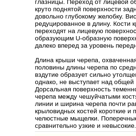
глазницы. Переход от лицевой о
круто поднятой поверхности зад
довольно глубокому желобку. Ви
редуцированное в длину. Кости 
переходят на лицевую поверхнос
образующим U-образную поверхн
далеко вперед за уровень перед
Длина крыши черепа, охваченная
половины длины черепа по сред
вздутие образует сильно утолще
однако, не выступает над общей
Дорсальная поверхность теменн
черепа между чешуйчатыми кост
линии и ширина черепа почти ра
крыловидных костей короткие и п
челюстные мыщелки. Поперечные
сравнительно узкие и невысокие
.