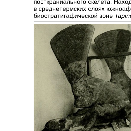
посткраниального скелета. Нахо
в среднепермских слоях южноаф
биостратигафической зоне
Tapin