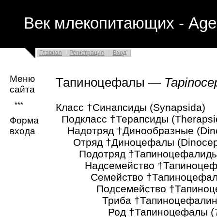
Век млекопитающих - Age
Главная
Регистрация
Вход
Меню
Тапиноцефалы —
Tapinoce
сайта
***
Класс †Синапсиды (Synapsida)
Подкласс †Терапсиды (Therapsi
Форма
Надотряд †Динообразные (Din
входа
Отряд †Диноцефалы (Dinoceph
Подотряд †Тапиноцефалиды (T
Надсемейство †Тапиноцефало
Семейство †Тапиноцефаловые
Подсемейство †Тапиноцефал
Триба †Тапиноцефалини (Ta
Род †Тапиноцефалы (