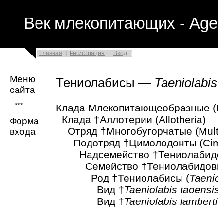
Век млекопитающих - Age
Главная
Регистрация
Вход
Меню
Тениолабисы —
Taeniolabis
сайта
***
Клада Млекопитающеобразные (
Клада †Аллотерии (Allotheria)
Форма
Отряд †Многобугорчатые (Multit
входа
Подотряд †Цимолодонты (Cimo
Надсемейство †Тениолабидоид
Семейство †Тениолабидовые (
Род †Тениолабисы (
Taeni
Вид †
Taeniolabis taoensi
Вид †
Taeniolabis lamberti