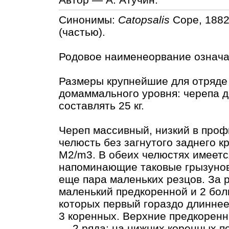
Синонимы:
Catopsalis
Cope, 1882
(частью).
Родовое наименеорвание означае
Размеры крупнейшие для отряд
домаммального уровня: черепа до
составлять 25 кг.
Череп массивный, низкий в проф
челюсть без загнутого заднего кр
M2/m3. В обеих челюстях имеетс
напоминающие таковые грызунов
еще пара маленьких резцов. За р
маленький предкоренной и 2 бол
которых первый гораздо длиннее
3 коренных. Верхние предкоренн
— 2 ряда; на нижних коренных п