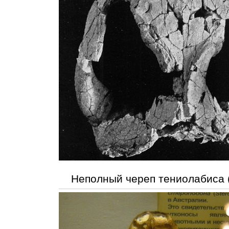
Неполный череп тениолабиса 