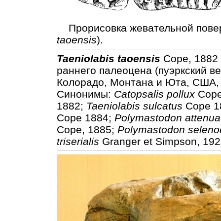
Прорисовка жевательной повер
taoensis
).
Taeniolabis taoensis
Cope, 1882 
раннего палеоцена (пуэркский ве
Колорадо, Монтана и Юта, США, 
Синонимы:
Catopsalis pollux
Cope
1882;
Taeniolabis sulcatus
Cope 1
Cope 1884;
Polymastodon attenua
Cope, 1885;
Polymastodon seleno
triserialis
Granger et Simpson, 19