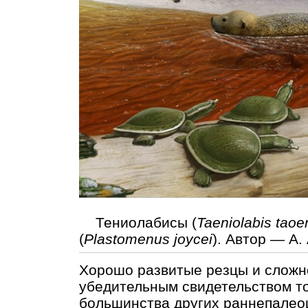
Тениолабисы (
Taeniolabis taoe
(
Plastomenus joycei
). Автор — А.
Хорошо развитые резцы и сложн
убедительным свидетельством то
большинства других раннепале