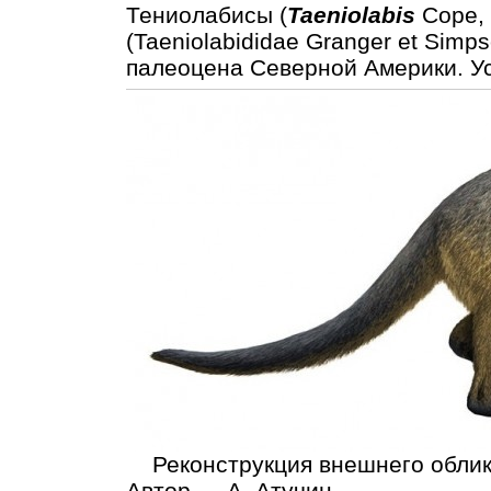
Тениолабисы (
Taeniolabis
Cope, 
(Taeniolabididae Granger et Simp
палеоцена Северной Америки. У
Реконструкция внешнего облик
Автор — А. Атучин.