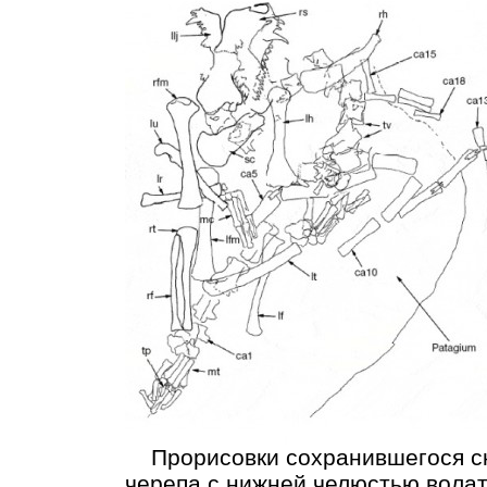
Прорисовки сохранившегося ске
черепа с нижней челюстью волат