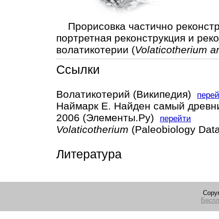
Прорисовка частично реконстру
портретная реконструкция и рек
волатикотерии (
Volaticotherium 
Ссылки
Волатикотерий (Википедия)
пере
Наймарк Е. Найден самый древн
2006 (Элементы.Ру)
перейти
Volaticotherium
(Paleobiology Da
Литература
Copyr
Беспл