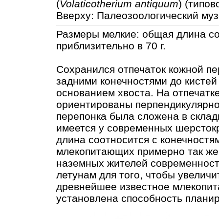
(
Volaticotherium antiquum
) (типо
Вверху: Палеозоологический муз
Размеры мелкие: общая длина со
приблизительно в 70 г.
Сохранился отпечаток кожной пе
задними конечностями до кистей 
основанием хвоста. На отпечатк
ориентированы перпендикулярно д
перепонка была сложена в склад
имеется у современных шерстокр
длина соотносится с конечностя
млекопитающих примерно так же,
наземных жителей современност
летунам для того, чтобы увелич
древнейшее известное млекопит
установлена способность плани