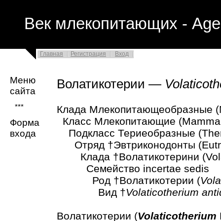
Век млекопитающих - Age
Главная
Регистрация
Вход
Меню
Волатикотерии —
Volaticot
сайта
***
Клада Млекопитающеобразные (
Класс Млекопитающие (Mammal
Форма
Подкласс Териеобразные (Theri
входа
Отряд †Эвтриконодонты (Eutri
Клада †Волатикотерини (Volati
Семейство incertae sedis
Род †Волатикотерии (
Vola
Вид †
Volaticotherium ant
Волатикотерии (
Volaticotherium