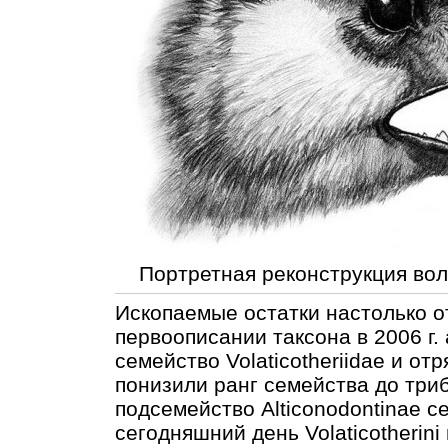
Портретная реконструкция вола
Ископаемые остатки настолько от
первоописании таксона в 2006 г.
семейство Volaticotheriidae и отря
понизили ранг семейства до трибы
подсемейство Alticonodontinae с
сегодняшний день Volaticotherin