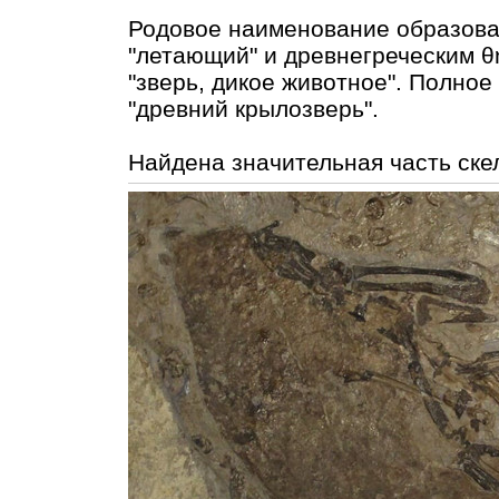
Родовое наименование образован
"летающий" и древнегреческим θη
"зверь, дикое животное". Полное
"древний крылозверь".
Найдена значительная часть скел