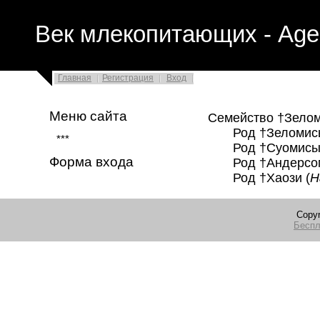
Век млекопитающих - Age
Главная
Регистрация
Вход
Меню сайта
Семейство †Зеломие
Род †Зеломисы
***
Род †Суомисы 
Форма входа
Род †Андерсоми
Род †Хаози (
H
Copyr
Беспл