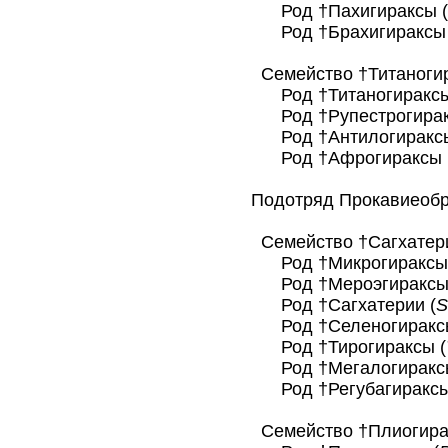
Род †Пахигираксы (
Род †Брахигираксы 
Семейство †Титаногира
Род †Титаногираксы
Род †Рупестрогирак
Род †Антилогираксы
Род †Афрогираксы 
Подотряд Прокавиеобра
Семейство †Сагхатерие
Род †Микрогираксы 
Род †Мероэгираксы
Род †Сагхатерии (
S
Род †Селеногираксы
Род †Тирогираксы (
Род †Мегалогираксы
Род †Регубагираксы
Семейство †Плиогираци