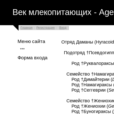
Век млекопитающих - Age
Главная
Регистрация
Вход
Меню сайта
Отряд Даманы (Hyracoi
***
Подотряд †Псевдогипп
Форма входа
Род †Руквалораксы 
Семейство †Намагирац
Род †Димайтерии (
Род †Намагираксы 
Род †Сеггеврии (
Se
Семейство †Жениохиев
Род †Жениохии (
Ge
Род †Буногираксы (