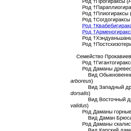
Род †Прогираксы (
P
Род †Параплиогирак
Род †Плиогираксы 
Род †Согдогираксы 
Род †Квабебигирак
Род †Арменогиракс
Род †Хэндуаньшаньг
Род †Постсхизотери
Семейство Прокавиевы
Род †Гигантогиракс
Род Даманы древесн
Вид Обыкновенный 
arboreus
)
Вид Западный древ
dorsalis
)
Вид Восточный древ
validus
)
Род Даманы горные
Вид Даман Брюса
Род Даманы скалист
Вид Капский дама