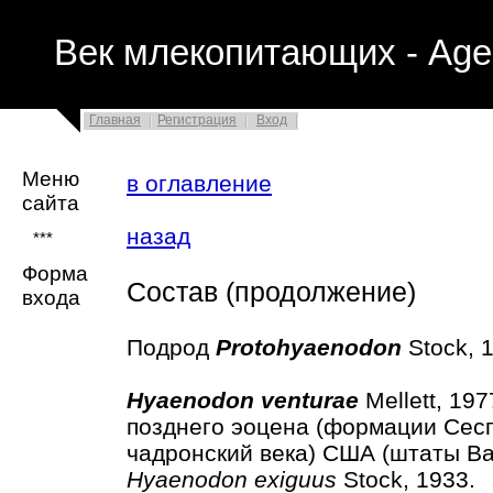
Век млекопитающих - Age
Главная
Регистрация
Вход
Меню
в оглавление
сайта
назад
***
Форма
Состав (продолжение)
входа
Подрод
Protohyaenodon
Stock, 
Hyaenodon venturae
Mellett, 19
позднего эоцена (формации Сесп
чадронский века) США (штаты Ва
Hyaenodon exiguus
Stock, 1933.