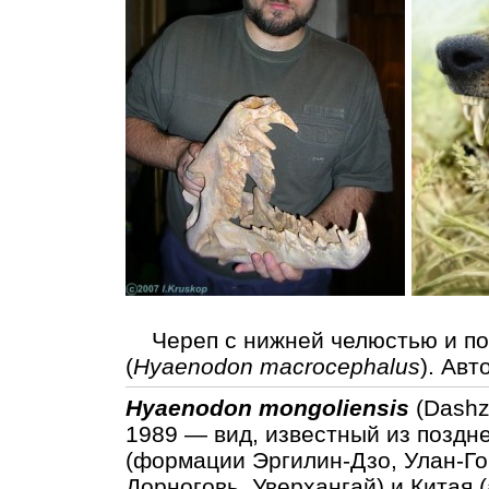
Череп с нижней челюстью и пор
(
Hyaenodon macrocephalus
). Авт
Hyaenodon mongoliensis
(Dashz
1989 — вид, известный из поздне
(формации Эргилин-Дзо, Улан-Го
Дорноговь, Уверхангай) и Китая