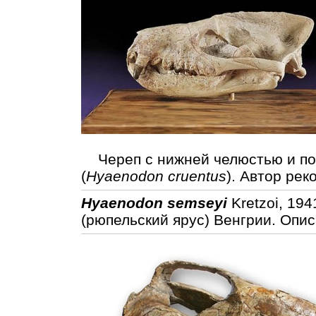
Череп с нижней челюстью и пор
(
Hyaenodon cruentus
). Автор рек
Hyaenodon semseyi
Kretzoi, 19
(рюпельский ярус) Венгрии. Опи