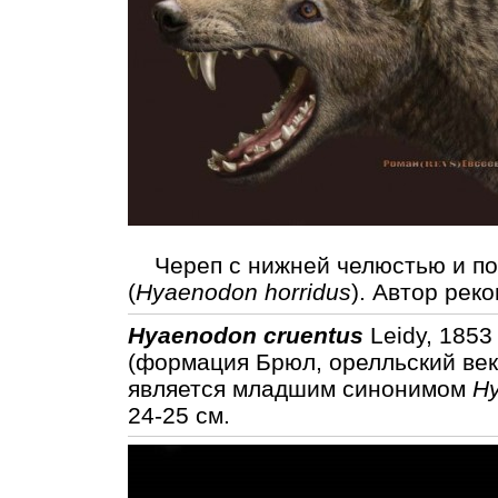
Череп с нижней челюстью и пор
(
Hyaenodon horridus
). Автор рек
Hyaenodon cruentus
Leidy, 1853
(формация Брюл, орелльский век
является младшим синонимом
Hy
24-25 см.