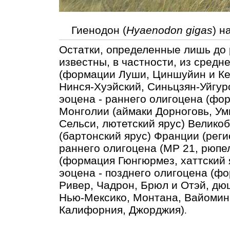
Гиенодон (
Hyaenodon gigas
) н
Остатки, определенные лишь до
известны, в частности, из средн
(формации Луши, Циншуйин и Ке
Нинся-Хуэйский, Синьцзян-Уйгурс
эоцена - раннего олигоцена (фо
Монголии (аймаки Дорноговь, Ум
Сельси, лютетский ярус) Великоб
(бартонский ярус) Франции (реги
раннего олигоцена (МР 21, рюпел
(формация Гюнгюрмез, хаттский 
эоцена - позднего олигоцена (ф
Ривер, Чадрон, Брюл и Отэй, дю
Нью-Мексико, Монтана, Вайоминг
Калифорния, Джорджия)
.