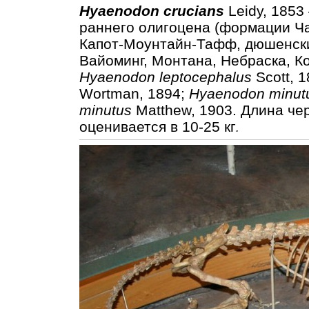
Hyaenodon crucians
Leidy, 1853
раннего олигоцена (формации Ча
Капот-Моунтайн-Тафф, дюшенски
Вайоминг, Монтана, Небраска, К
Hyaenodon leptocephalus
Scott, 
Wortman, 1894;
Hyaenodon minut
minutus
Matthew, 1903. Длина че
оценивается в 10-25 кг
.