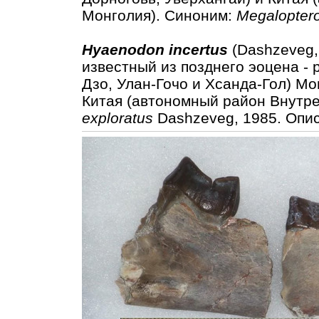
Монголия). Синоним:
Megalopter
Hyaenodon incertus
(Dashzeveg, 
известный из позднего эоцена -
Дзо, Улан-Гочо и Хсанда-Гол) Мо
Китая (автономный район Внутр
exploratus
Dashzeveg, 1985. Опи