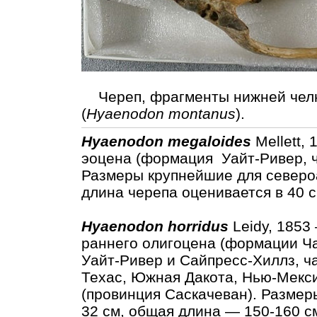
Череп, фрагменты нижней челю
(
Hyaenodon montanus
).
Hyaenodon megaloides
Mellett,
эоцена (формация Уайт-Ривер, ч
Размеры крупнейшие для северо
длина черепа оценивается в 40 с
Hyaenodon horridus
Leidy, 1853
раннего олигоцена (формации Ч
Уайт-Ривер и Сайпресс-Хиллз, ч
Техас, Южная Дакота, Нью-Мекси
(провинция Саскачеван). Размер
32 см, общая длина — 150-160 см