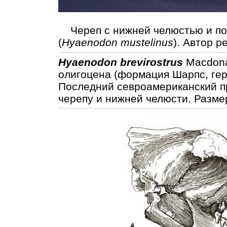
Череп с нижней челюстью и пор
(
Hyaenodon mustelinus
). Автор р
Hyaenodon brevirostrus
Macdona
олигоцена (формация Шарпс, гер
Последний севроамериканский п
черепу и нижней челюсти. Разме