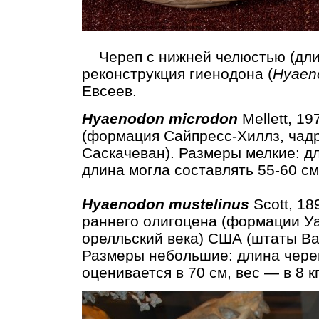
Череп с нижней челюстью (длин
реконструкция гиенодона (
Hyaen
Евсеев.
Hyaenodon microdon
Mellett, 1
(формация Сайпресс-Хиллз, чадр
Саскачеван). Размеры мелкие: д
длина могла составлять 55-60 см,
Hyaenodon mustelinus
Scott, 18
раннего олигоцена (формации Уа
орелльский века) США (штаты Ва
Размеры небольшие: длина череп
оценивается в 70 см, вес — в 8 к