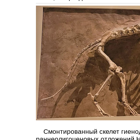
Cмонтированный скелет гиенод
раннеолигоценовых отложений Н