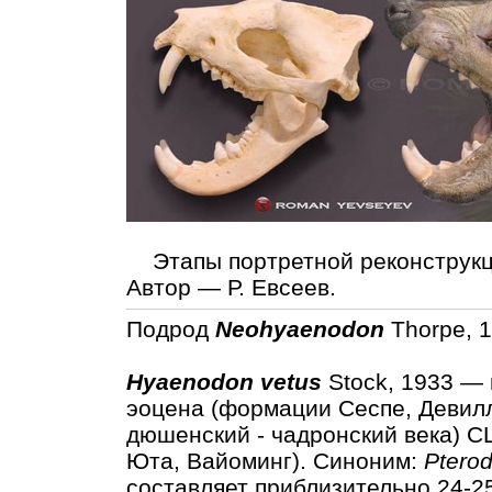
Этапы портретной реконструкци
Автор — Р. Евсеев.
Подрод
Neohyaenodon
Thorpe, 1
Hyaenodon vetus
Stock, 1933 — 
эоцена (формации Сеспе, Девил
дюшенский - чадронский века) С
Юта, Вайоминг). Синоним:
Pterod
составляет приблизительно 24-25