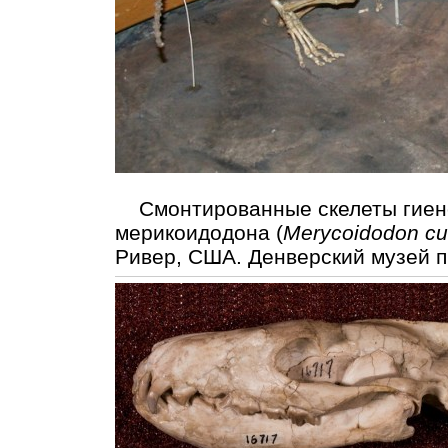
Смонтированные скелеты гиен
мерикоидодона (
Merycoidodon cul
Ривер, США. Денверский музей п