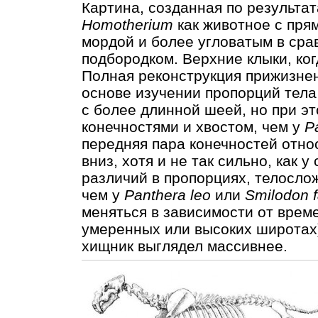
Картина, созданная по результа
Homotherium
как животное с пря
мордой и более угловатым в ср
подбородком. Верхние клыки, ког
Полная реконструкция прижизне
основе изучении пропорций тела
с более длинной шеей, но при э
конечностями и хвостом, чем у
Pa
передняя пара конечностей отно
вниз, хотя и не так сильно, как 
различий в пропорциях, телосл
чем у
Panthera leo
или
Smilodon f
меняться в зависимости от време
умеренных или высоких широтах)
хищник выглядел массивнее.