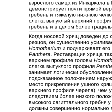
взрослого самца из Инкаркала в 
демонстрирует почти прямой ве
гребень и тяжелую нижнюю челю
слегка выпуклый верхний профил
гребень и в целом более грацил
Когда носовой хрящ доведен до 
резцов, он существенно усилива
Homotherium
и подчеркивает его
Panthera
. Реставрация хряща та
верхнем профиле головы
Homoth
слегка выпуклого профиля
Panth
занимает логически обусловлен
подсказанное положением наруж
место прикрепления ушного хрящ
верхнего профиля черепа), чем у
следствием более низкого полож
высокого сагиттального гребня 
должны совершенно нормально в