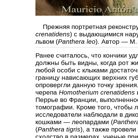
Прежняя портретная реконструк
crenatidens
) с выдающимися нар
львом (
Panthera leo
). Автор — М.
Ранее считалось, что кончики у
должны быть видны, когда рот жи
любой особи с клыками достаточ
границу нависающих верхних гу
опровергли данную точку зрения
черепа
Homotherium crenatidens
Перрье во Франции, выполненно
томографии. Кроме того, чтобы 
исследователи наблюдали в дик
кошками — леопардами (
Panther
(
Panthera tigris
), а также провел
сходство в размерах, ученые при