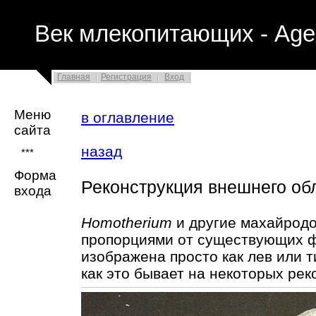
Век млекопитающих - Age
Главная
Регистрация
Вход
Меню
в оглавление
сайта
назад
***
Форма
Реконструкция внешнего об
входа
Homotherium
и другие махайрод
пропорциями от существующих фе
изображена просто как лев или 
как это бывает на некоторых рек