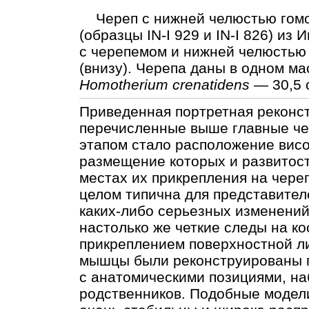
Череп с нижней челюстью гомо
(образцы IN-I 929 и IN-I 826) из
с черепемом и нижней челюстью 
(внизу). Черепа даны в одном м
Homotherium crenatidens
— 30,5 
Приведенная портретная реконс
перечисленные выше главные че
этапом стало расположение вис
размещение которых и развитост
местах их прикрепления на чере
целом типична для представител
каких-либо серьезных изменений
настолько же четкие следы на ко
прикреплением поверхностной л
мышцы были реконструированы п
с анатомическими позициями, 
родственников. Подобные модел