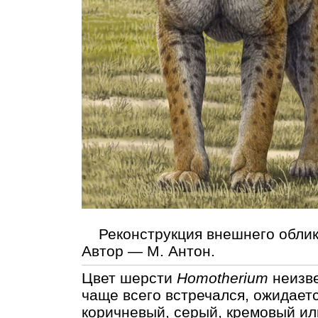
Реконструкция внешнего облика
Автор — М. Антон.
Цвет шерсти
Homotherium
неизве
чаще всего встречался, ожидаетс
коричневый, серый, кремовый ил