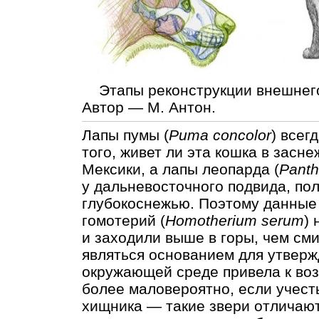
Этапы реконструкции внешнего 
Автор — М. Антон.
Лапы пумы (
Puma concolor
) всег
того, живет ли эта кошка в засн
Мексики, а лапы леопарда (
Panth
у дальневосточного подвида, по
глубокоснежью. Поэтому данные 
гомотерий (
Homotherium serum
)
и заходили выше в горы, чем сми
являться основанием для утвержд
окружающей среде привела к воз
более маловероятно, если учест
хищника — такие звери отличают