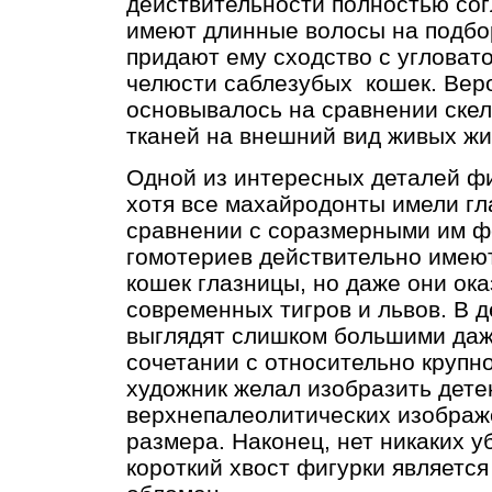
действительности полностью согл
имеют длинные волосы на подбо
придают ему сходство с угловат
челюсти саблезубых кошек. Вер
основывалось на сравнении скел
тканей на внешний вид живых жи
Одной из интересных деталей фи
хотя все махайродонты имели гл
сравнении с соразмерными им ф
гомотериев действительно имею
кошек глазницы, но даже они ок
современных тигров и львов. В д
выглядят слишком большими даже
сочетании с относительно крупн
художник желал изобразить дет
верхнепалеолитических изображе
размера. Наконец, нет никаких у
короткий хвост фигурки является