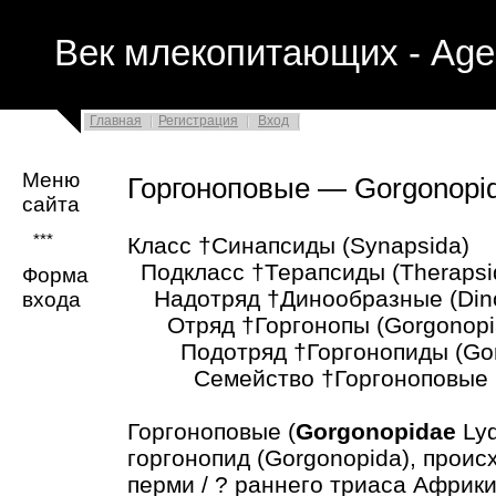
Век млекопитающих - Age
Главная
Регистрация
Вход
Меню
Горгоноповые — Gorgonopi
сайта
***
Класс †Синапсиды (Synapsida)
Подкласс †Терапсиды (Therapsi
Форма
Надотряд †Динообразные (Din
входа
Отряд †Горгонопы (Gorgonopi
Подотряд †Горгонопиды (Gor
Семейство †Горгоноповые (G
Горгоноповые (
Gorgonopidae
Lyd
горгонопид (Gorgonopida), проис
перми / ? раннего триаса Африк