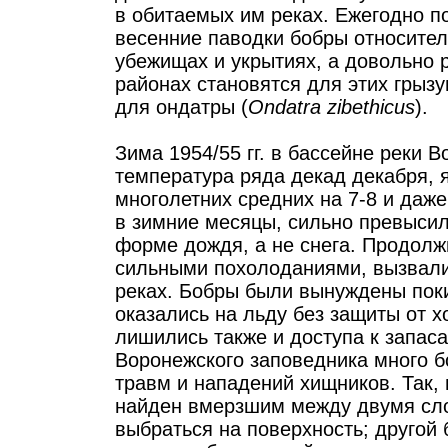
в обитаемых им реках. Ежегодно 
весенние паводки бобры относите
убежищах и укрытиях, а довольно 
районах становятся для этих грызу
для ондатры (
Ondatra zibethicus
).
Зима 1954/55 гг. в бассейне реки 
температура ряда декад декабря, 
многолетних средних на 7-8 и даже
в зимние месяцы, сильно превысил
форме дождя, а не снега. Продол
сильными похолоданиями, вызвали
реках. Бобры были вынуждены поки
оказались на льду без защиты от х
лишились также и доступа к запаса
Воронежского заповедника много б
травм и нападений хищников. Так,
найден вмерзшим между двумя слоя
выбраться на поверхность; другой