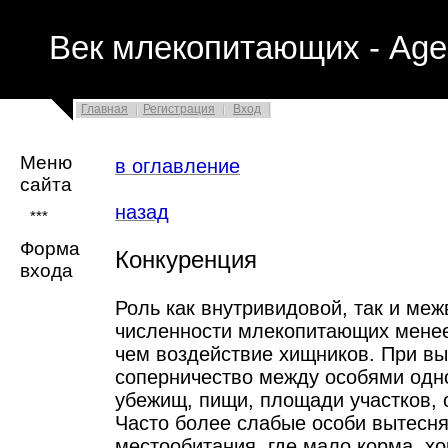
Век млекопитающих - Age
Главная
Регистрация
Вход
Меню
в оглавление
сайта
назад
***
Форма
Конкуренция
входа
Роль как внутривидовой, так и ме
численности млекопитающих менее 
чем воздействие хищников. При вы
соперничество между особями одно
убежищ, пищи, площади участков, 
Часто более слабые особи вытесн
местообитания, где мало корма, хо