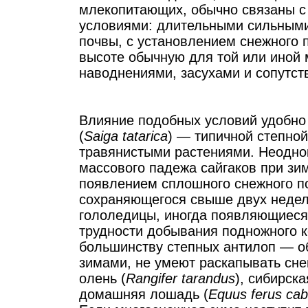
млекопитающих, обычно связаны с
условиями: длительными сильными
почвы, с установлением снежного 
высоте обычную для той или иной 
наводнениями, засухами и сопутст
Влияние подобных условий удобно 
(
Saiga tatarica
) — типичной степно
травянистыми растениями. Неодно
массового падежа сайгаков при зи
появлением сплошного снежного по
сохраняющегося свыше двух недел
гололедицы, иногда появляющиеся 
трудности добывания подножного ко
большинству степных антилоп — о
зимами, не умеют раскапывать сне
олень (
Rangifer tarandus
), сибирска
домашняя лошадь (
Equus ferus cab