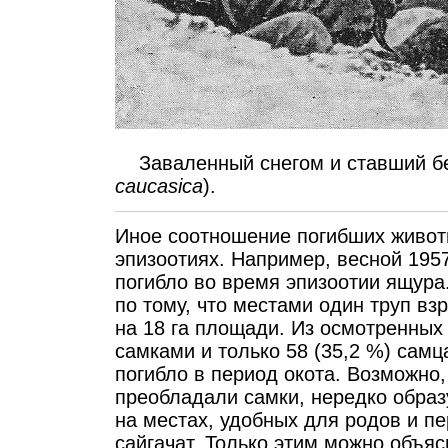
Заваленный снегом и ставший бе
caucasica
).
Иное соотношение погибших животн
эпизоотиях. Например, весной 195
погибло во время эпизоотии ящура
по тому, что местами один труп вз
на 18 га площади. Из осмотренных
самками и только 58 (35,2 %) самц
погибло в период окота. Возможно,
преобладали самки, нередко обра
на местах, удобных для родов и п
сайгачат. Только этим можно объя