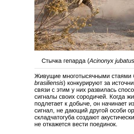
Стычка гепарда (
Acinonyx jubatu
Живущие многотысячными стаями б
brasiliensis
) конкурируют за источ
связи с этим у них развилась спо
сигналы своих сородичей. Когда жи
подлетает к добыче, он начинает 
сигнал, не дающий другой особи о
складчатогуба создают акустически
не откажется вести поединок.