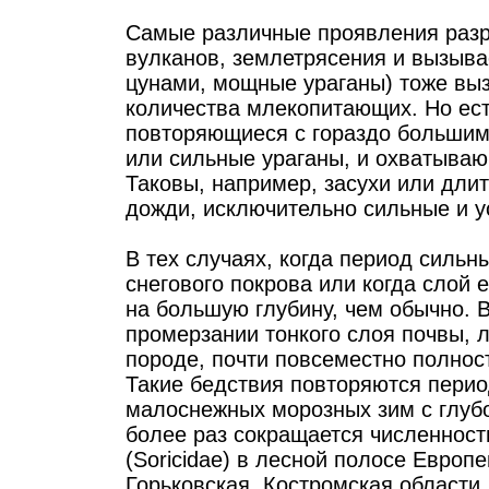
Самые различные проявления разр
вулканов, землетрясения и вызыв
цунами, мощные ураганы) тоже выз
количества млекопитающих. Но ест
повторяющиеся с гораздо большим
или сильные ураганы, и охватыва
Таковы, например, засухи или дли
дожди, исключительно сильные и у
В тех случаях, когда период силь
снегового покрова или когда слой 
на большую глубину, чем обычно. 
промерзании тонкого слоя почвы, 
породе, почти повсеместно полнос
Такие бедствия повторяются период
малоснежных морозных зим с глуб
более раз сокращается численность
(Soricidae) в лесной полосе Европ
Горьковская, Костромская области,