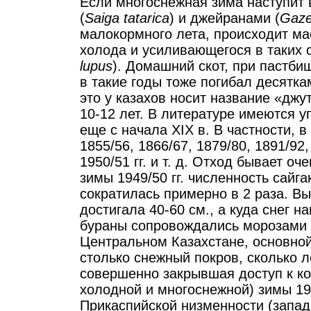
Если многоснежная зима наступит 
(
Saiga tatarica
) и джейранами (
Gaze
малокормного лета, происходит ма
холода и усиливающегося в таких 
lupus
). Домашний скот, при пастб
в такие годы тоже погибал десятка
это у казахов носит название «дж
10-12 лет. В литературе имеются у
еще с начала XIX в. В частности, 
1855/56, 1866/67, 1879/80, 1891/92,
1950/51 гг. и т. д. Отход бывает о
зимы 1949/50 гг. численность сайг
сократилась примерно в 2 раза. Вы
достигала 40-60 см., а куда снег 
бураны сопровождались морозами до
Центральном Казахстане, основной
столько снежный покров, сколько л
совершенно закрывшая доступ к ко
холодной и многоснежной) зимы 195
Прикаспийской низменности (запад