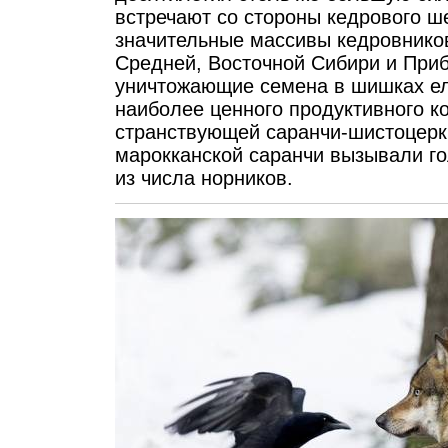
встречают со стороны кедрового 
значительные массивы кедровников
Средней, Восточной Сибири и Приб
уничтожающие семена в шишках ели
наиболее ценного продуктивного к
странствующей саранчи-шистоцерки
марокканской саранчи вызывали г
из числа норников.