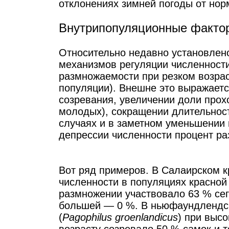
отклонениях зимней погоды от нор
Внутрипопуляционные факто
Относительно недавно установлен
механизмов регуляции численности
размножаемости при резком возрас
популяции). Внешне это выражаетс
созревания, увеличении доли прох
молодых), сокращении длительност
случаях и в заметном уменьшении 
депрессии численности процент р
Вот ряд примеров. В Салаирском к
численности в популяциях красной
размножении участвовало 63 % сего
большей — 0 %. В ньюфаундлендск
(
Pagophilus groenlandicus
) при высо
возрасту созревало 50 % самок и т