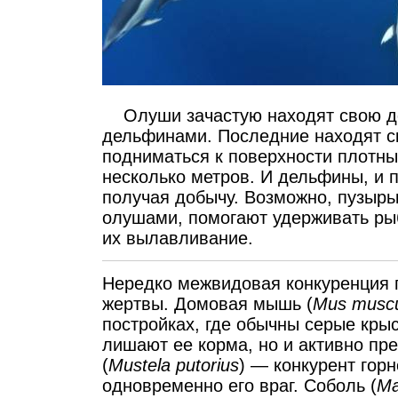
Олуши зачастую находят свою до
дельфинами. Последние находят с
подниматься к поверхности плот
несколько метров. И дельфины, и 
получая добычу. Возможно, пузыр
олушами, помогают удерживать рыб
их вылавливание.
Нередко межвидовая конкуренция 
жертвы. Домовая мышь (
Mus muscu
постройках, где обычны серые крыс
лишают ее корма, но и активно пр
(
Mustela putorius
) — конкурент горн
одновременно его враг. Соболь (
Ma