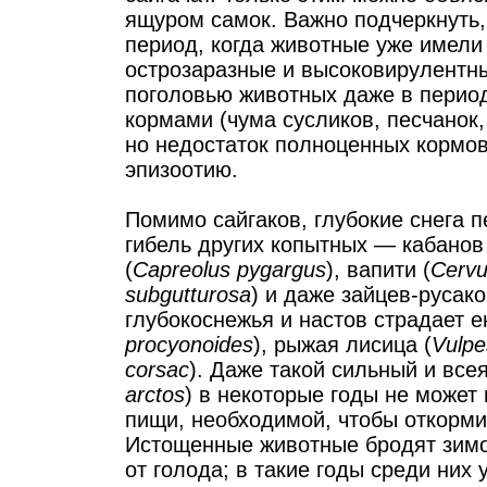
ящуром самок. Важно подчеркнуть,
период, когда животные уже имели
острозаразные и высоковирулентны
поголовью животных даже в перио
кормами (чума сусликов, песчанок, 
но недостаток полноценных кормов
эпизоотию.
Помимо сайгаков, глубокие снега 
гибель других копытных — кабанов 
(
Capreolus pygargus
), вапити (
Cervu
subgutturosa
) и даже зайцев-русако
глубокоснежья и настов страдает е
procyonoides
), рыжая лисица (
Vulpe
corsac
). Даже такой сильный и все
arctos
) в некоторые годы не может 
пищи, необходимой, чтобы откорм
Истощенные животные бродят зимой
от голода; в такие годы среди них