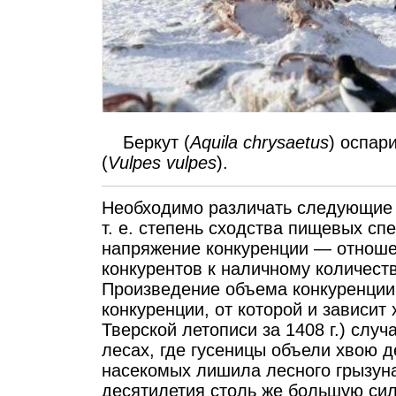
Беркут (
Aquila chrysaetus
) оспар
(
Vulpes vulpes
).
Необходимо различать следующие 
т. е. степень сходства пищевых сп
напряжение конкуренции — отноше
конкурентов к наличному количеств
Произведение объема конкуренции 
конкуренции, от которой и зависит
Тверской летописи за 1408 г.) случ
лесах, где гусеницы объели хвою 
насекомых лишила лесного грызуна
десятилетия столь же большую си