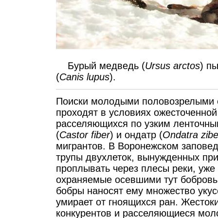
Бурый медведь (
Ursus arctos
) п
(
Canis lupus
).
Поиски молодыми половозрелыми о
проходят в условиях ожесточенной 
расселяющихся по узким ленточны
(
Castor fiber
) и ондатр (
Ondatra zibe
мигрантов. В Воронежском заповедн
трупы двухлеток, вынужденных при
проплывать через плесы реки, уже
охраняемые осевшими тут бобровы
бобры наносят ему множество уку
умирает от гноящихся ран. Жесток
конкурентов и расселяющиеся мол