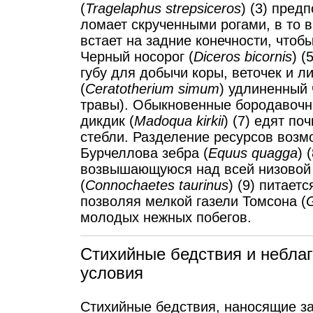
(
Tragelaphus strepsiceros
) (3) пред
ломает скрученными рогами, в то в
встает на задние конечности, чтоб
Черный носорог (
Diceros bicornis
) 
губу для добычи коры, веточек и ли
(
Ceratotherium simum
) удлиненный
травы). Обыкновенные бородавочн
дикдик (
Madoqua kirkii
) (7) едят по
стебли. Разделение ресурсов возм
Бурчеллова зебра (
Equus quagga
) 
возвышающуюся над всей низовой 
(
Connochaetes taurinus
) (9) питает
позволяя мелкой газели Томсона (
G
молодых нежных побегов.
Стихийные бедствия и небла
условия
Стихийные бедствия, наносящие з