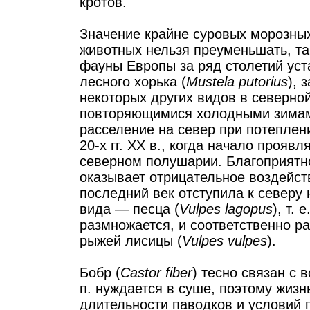
кротов.
Значение крайне суровых морозны
животных нельзя преуменьшать, та
фауны Европы за ряд столетий ус
лесного хорька (
Mustela putorius
), 
некоторых других видов в северной
повторяющимися холодными зимами
расселение на север при потеплени
20-х гг. ХХ в., когда начало прояв
северном полушарии. Благоприятно
оказывает отрицательное воздейст
последний век отступила к северу
вида — песца (
Vulpes lagopus
), т.
размножается, и соответственно р
рыжей лисицы (
Vulpes vulpes
).
Бобр (
Castor fiber
) тесно связан с 
п. нуждается в суше, поэтому жизнь
длительности паводков и условий