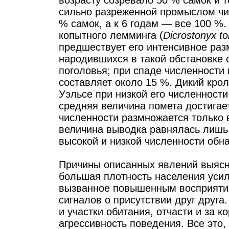
сильно разреженной промыслом чис
% самок, а к 6 годам — все 100 %
копытного лемминга (
Dicrostonyx t
предшествует его интенсивное раз
народившихся в такой обстановке 
поголовья; при спаде численности 
составляет около 15 %. Дикий крол
Уэльсе при низкой его численности
средняя величина помета достигает
численности размножается только 
величина выводка равнялась лишь 
высокой и низкой численности обн
Причины описанных явлений выясн
большая плотность населения усил
вызванное повышенным восприятие
сигналов о присутствии друг друга
и участки обитания, отчасти и за к
агрессивность поведения. Все это,