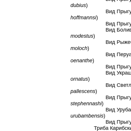
dubius
)
Вид Прыгун Хо
hoffmannsi
)
Вид Прыгун Ми
Вид Боливийски
modestus
)
Вид Рыжебрюхи
moloch
)
Вид Перуанский
oenanthe
)
Вид Прыгун О
Вид Украшенный
ornatus
)
Вид Светлый п
pallescens
)
Вид Прыгун Н
stephennashi
)
Вид Урубамбски
urubambensis
)
Вид Прыгун Ви
Триба Карибские обе