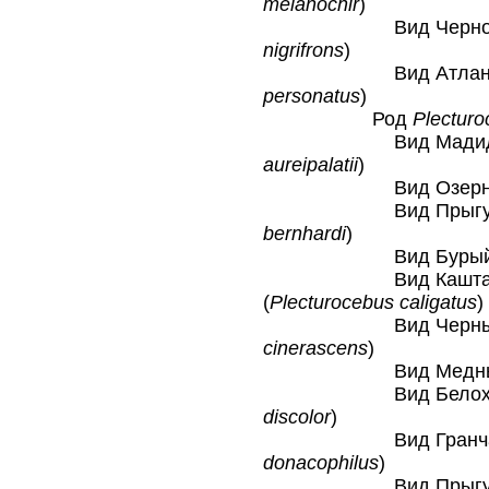
melanochir
)
Вид Чернолобый
nigrifrons
)
Вид Атлантичес
personatus
)
Род
Plectur
Вид Мадидский
aureipalatii
)
Вид Озерный п
Вид Прыгун Бе
bernhardi
)
Вид Бурый пр
Вид Каштановоб
(
Plecturocebus caligatus
)
Вид Черный пр
cinerascens
)
Вид Медный пр
Вид Белохвосты
discolor
)
Вид Гранчакски
donacophilus
)
Вид Прыгун Гер