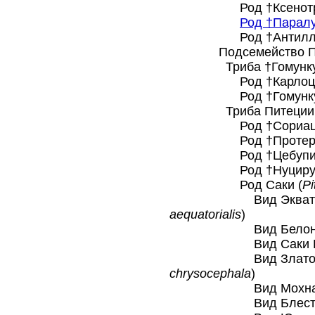
Род †Ксенотрик
Род †Паралу
Род †Антиллотр
Подсемейство Питец
Триба †Гомункулин
Род †Карлоцеб
Род †Гомункул
Триба Питециини (P
Род †Сориацеб
Род †Протеропитеци
Род †Цебупите
Род †Нуцирупт
Род Саки (
Pi
Вид Экваториал
aequatorialis
)
Вид Белоногий
Вид Саки Каз
Вид Златолицы
chrysocephala
)
Вид Мохнатый 
Вид Блестящий