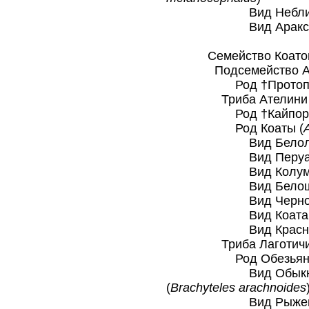
Вид Неблинский
Вид Аракский у
Семейство Коатовые
Подсемейство Атели
Род †Протопите
Триба Ателини (At
Род †Кайпоры
Род Коаты (
Вид Белолобая
Вид Перуанская
Вид Колумбийск
Вид Белощекая
Вид Чернолобая
Вид Коата Жо
Вид Краснолица
Триба Лаготичини (
Род Обезьяны па
Вид Обыкновенная
(
Brachyteles arachnoides
Вид Рыжеватая па