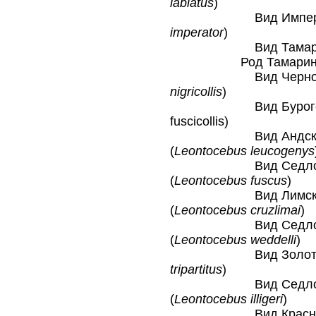
labiatus
)
Вид Императорс
imperator
)
Вид Тамарин Ш
Род Тамарины се
Вид Черноспинн
nigricollis
)
Вид Буроголовый 
fuscicollis)
Вид Андский сед
(
Leontocebus leucogenys
Вид Седлозадый
(
Leontocebus fuscus
)
Вид Лимский сед
(
Leontocebus cruzlimai
)
Вид Седлозадый
(
Leontocebus weddelli
)
Вид Золотистопл
tripartitus
)
Вид Седлозадый 
(
Leontocebus illigeri
)
Вид Красноплечи