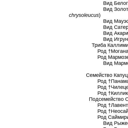
Вид Белоплечая
Вид Золотисто-б
chrysoleucus
)
Вид Мауэсская 
Вид Сатерская 
Вид Акарийская
Вид Игрунка Р
Триба Каллимикони 
Род †Моганами
Род Мармозетк
Вид Мармозет
Семейство Капуцино
Род †Панамаце
Род †Чилецебу
Род †Килликай
Подсемейство Сайми
Род †Лавентиа
Род †Неосайми
Род Саймири 
Вид Рыжеспинны