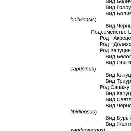
Вид Беличий с
Вид Голоухий с
Вид Боливийски
boliviensis
)
Вид Черный са
Подсемейство Цеби
Род †Акрецебу
Род †Долихоце
Род Капуцины
Вид Белолобый 
Вид Обыкновенн
capucinus
)
Вид Капуцин-к
Вид Траурный к
Род Сапажу 
Вид Капуцин-
Вид Светлый к
Вид Чернополос
libidinosus
)
Вид Бурый кап
Вид Желтобрюхи
xanthosternos
)