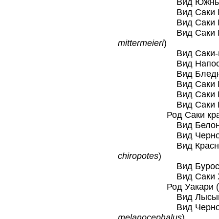
Вид Южный са
Вид Саки Иза
Вид Саки Мил
Вид Саки Митте
mittermeieri
)
Вид Саки-монах (
Вид Напоский 
Вид Бледный 
Вид Саки Писс
Вид Саки Рила
Вид Саки Ванз
Род Саки красно
Вид Белоносый
Вид Черноспинн
Вид Красноспин
chiropotes
)
Вид Буроспинны
Вид Саки Хик
Род Уакари (
Вид Лысый уа
Вид Черноголов
melanocephalus
)