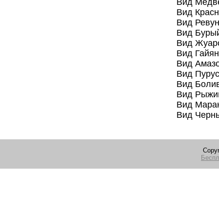
Вид Медвежий 
Вид Красноруки
Вид Ревун Спи
Вид Бурый ре
Вид Жуарский 
Вид Гайянский 
Вид Амазонский
Вид Пуруский 
Вид Боливийски
Вид Рыжий ре
Вид Маранхаски
Вид Черный р
Copyr
Беспл