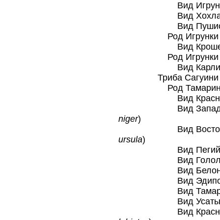
Вид Игрунка Ж
Вид Хохлатая и
Вид Пушистоуха
Род Игрунки кро
Вид Крошечная 
Род Игрунки кар
Вид Карликовая
Триба Сагуини (S
Род Тамарины
Вид Красноруки
Вид Западный че
niger
)
Вид Восточный ч
ursula
)
Вид Пегий там
Вид Гололобый 
Вид Белоногий 
Вид Эдипов та
Вид Тамарин Ж
Вид Усатый та
Вид Краснобрюх