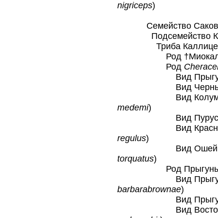
nigriceps
)
Семейство Саковые (
Подсемейство Каллиц
Триба Каллицебини 
Род †Миокаллиц
Род
Cherace
Вид Прыгун-Лю
Вид Черный пр
Вид Колумбийск
medemi
)
Вид Пурусский 
Вид Красноголо
regulus
)
Вид Ошейниковы
torquatus
)
Род Прыгуны 
Вид Прыгун Бр
barbarabrownae
)
Вид Прыгун Ко
Вид Восточнобра