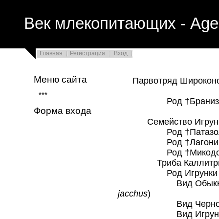
Век млекопитающих - Age
Главная
Регистрация
Вход
Меню сайта
Парвотряд Широконосые
***
Род †Бранизел
Форма входа
Семейство Игрунковые
Род †Патазол
Род †Лагоними
Род †Микодон
Триба Каллитрихини 
Род Игрунки обы
Вид Обыкновенн
jacchus
)
Вид Черноухая 
Вид Игрунка К