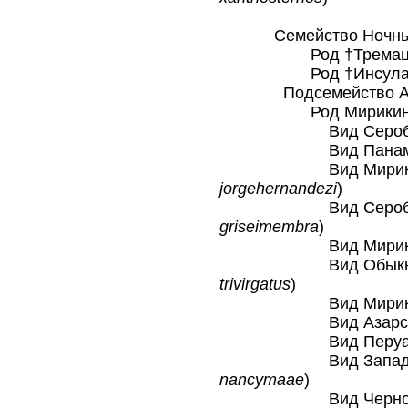
Семейство Ночные о
Род †Тремацеб
Род †Инсулаце
Подсемейство Аоти
Род Мирикины
Вид Серобрюхая
Вид Панамская 
Вид Мирикина Хе
jorgehernandezi
)
Вид Серобрюхая
griseimembra
)
Вид Мирикина Б
Вид Обыкновенн
trivirgatus
)
Вид Мирикина 
Вид Азарская м
Вид Перуанская
Вид Западноамаз
nancymaae
)
Вид Черноголов