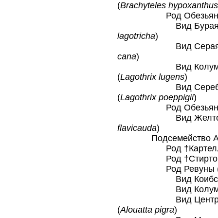
(
Brachyteles hypoxanthus
Род Обезьяны ше
Вид Бурая шерст
lagotricha
)
Вид Серая шерст
cana
)
Вид Колумбийская
(
Lagothrix lugens
)
Вид Серебристая
(
Lagothrix poeppigii
)
Род Обезьяны же
Вид Желтохвоста
flavicauda
)
Подсемейство Алоуа
Род †Картелл
Род †Стиртони
Род Ревуны 
Вид Коибский 
Вид Колумбийск
Вид Центральноа
(
Alouatta pigra
)