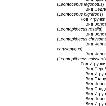
(
Leontocebus lagonotus
)
Вид Седлозадый
(
Leontocebus nigrifrons
)
Род Игрунки ль
Вид Золотистая 
(
Leontopithecus rosalia
)
Вид Золотистогол
(
Leontopithecus chrysom
Вид Черная льви
chrysopygus
)
Вид Чернолицая 
(
Leontopithecus caissara
)
Род Игрунки ми
Вид Серебриста
Вид Игрунка Ру
Вид Голоухая и
Вид Чернохвоста
Вид Средняя и
Вид Игрунка Э
Вид Черноголова
Вид Игрунка М