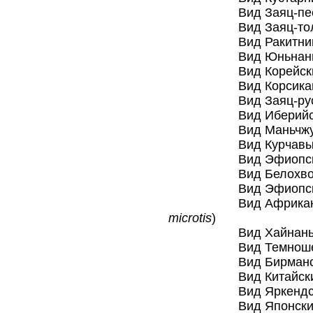
Вид Заяц-песча
Вид Заяц-тола
Вид Ракитниковы
Вид Юньнаньски
Вид Корейский 
Вид Корсикански
Вид Заяц-руса
Вид Иберийский
Вид Маньчжурски
Вид Курчавый з
Вид Эфиопский на
Вид Белохвостый
Вид Эфиопский 
Вид Африканский 
microtis
)
Вид Хайнаньский
Вид Темношеий 
Вид Бирманский
Вид Китайский 
Вид Яркендский
Вид Японский кус