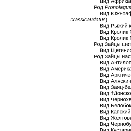
Вид Африкански
Род
Pronolagu
Вид Южноафрикан
crassicaudatus
)
Вид Рыжий кро
Вид Кролик Сми
Вид Кролик Гев
Род Зайцы щетин
Вид Щетинистый
Род Зайцы насто
Вид Антилоповы
Вид Американски
Вид Арктический
Вид Аляскинский
Вид Заяц-беля
Вид †Донской з
Вид Чернохвосты
Вид Белобокий 
Вид Капский за
Вид Желтоватый
Вид Чернобурый
Вид Кустарников