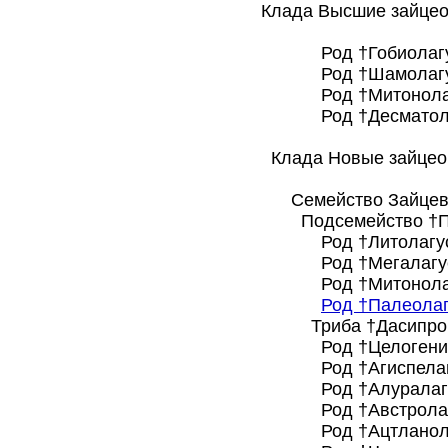
Клада Высшие зайцеоб
Род †Гобиолагус
Род †Шамолагус
Род †Митонолагу
Род †Десматолаг
Клада Новые зайцеобр
Семейство Зайцевые
Подсемейство †Палео
Род †Литолагус
Род †Мегалагус
Род †Митонолагу
Род †Палеолаг
Триба †Дасипроктин
Род †Целогенис
Род †Агиспелагу
Род †Алуралагу
Род †Австролаго
Род †Ацтланолаг