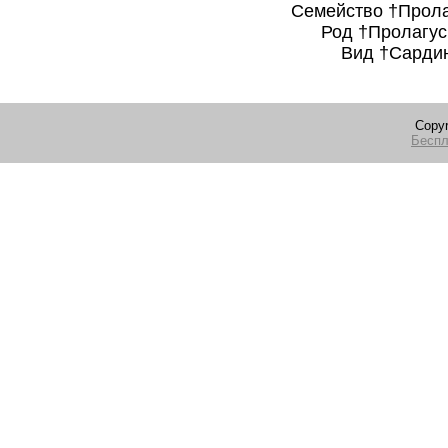
Семейство †Пролагов
Род †Пролагусы
Вид †Сардинская
Copyr
Беспл