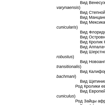
Вид Венесуэльск
varynaensis
)
Вид Степной кр
Вид Манцанский 
Вид Мексикански
cunicularis
)
Вид Флоридский 
Вид Островной к
Вид Кролик Нут
Вид Аппалачский
Вид Шерстнохвос
robustus
)
Вид Новоанглийск
transitionalis
)
Вид Калифорнийс
bachmani
)
Вид Щетинистый 
Род Кролики евро
Вид Европейский
cuniculus
)
Род Зайцы африка