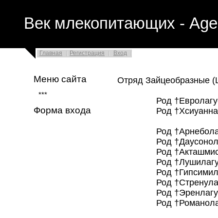
Век млекопитающих - Age
Главная
Регистрация
Вход
Меню сайта
Отряд Зайцеобразные (
***
Род †Евролагус
Форма входа
Род †Хсиуаннани
Род †Арнеболагу
Род †Даусонолаг
Род †Акташмисы
Род †Лушилагус
Род †Гипсимилы
Род †Стренулагу
Род †Эренлагус
Род †Романолагу