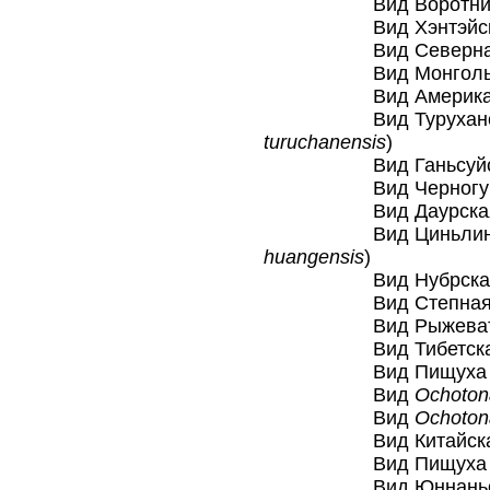
Вид Воротничков
Вид Хэнтэйская 
Вид Северная п
Вид Монгольская
Вид Американска
Вид Туруханская
turuchanensis
)
Вид Ганьсуйская
Вид Черногубая 
Вид Даурская п
Вид Циньлинская
huangensis
)
Вид Нубрская п
Вид Степная пи
Вид Рыжеватая 
Вид Тибетская п
Вид Пищуха То
Вид
Ochoton
Вид
Ochoton
Вид Китайская п
Вид Пищуха Фор
Вид Юннаньская