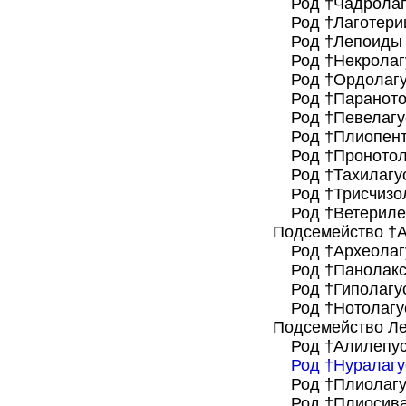
Род †Чадролагу
Род †Лаготерии
Род †Лепоиды 
Род †Некролагус
Род †Ордолагус
Род †Паранотола
Род †Певелагус
Род †Плиопентал
Род †Пронотолаг
Род †Тахилагус
Род †Трисчизола
Род †Ветерилепу
Подсемейство †Архео
Род †Археолагус
Род †Панолаксы
Род †Гиполагус
Род †Нотолагус
Подсемейство Лепор
Род †Алилепусы
Род †Нуралагу
Род †Плиолагус
Род †Плиосивала