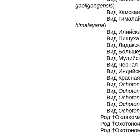
gaoligongensis
)
Вид Камская пи
Вид Гималайская
himalayana
)
Вид Илийская п
Вид Пищуха Коз
Вид Ладакская 
Вид Большеухая
Вид Мулийская 
Вид Черная пищ
Вид Индийская 
Вид Красная пи
Вид
Ochoton
Вид
Ochoton
Вид
Ochoton
Вид
Ochotona
Вид
Ochoton
Род †Оклахомала
Род †Охотоноид
Род †Охотономы