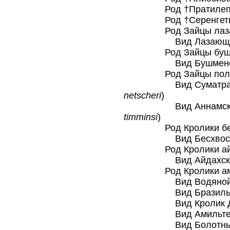
Род †Пратилепу
Род †Серенгетила
Род Зайцы лазаю
Вид Лазающий 
Род Зайцы бушме
Вид Бушменов з
Род Зайцы полос
Вид Суматранский
netscheri
)
Вид Аннамский по
timminsi
)
Род Кролики бесх
Вид Бесхвостый 
Род Кролики айда
Вид Айдахский к
Род Кролики амер
Вид Водяной кр
Вид Бразильский
Вид Кролик Ди
Вид Амильтемски
Вид Болотный к