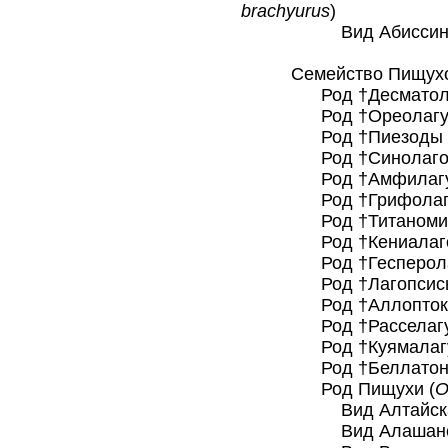
brachyurus
)
Вид Абиссинский
Семейство Пищуховы
Род †Десматолаг
Род †Ореолагус
Род †Пиезоды 
Род †Синолагом
Род †Амфилагус
Род †Грифолагом
Род †Титаномис
Род †Кениалагом
Род †Гесперолаг
Род †Лагопсисы
Род †Аллоптокс
Род †Расселагус
Род †Куямалагус
Род †Беллатоны
Род Пищухи (
O
Вид Алтайская 
Вид Алашанская пи