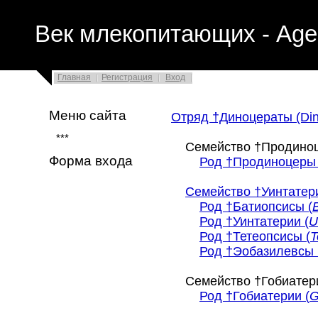
Век млекопитающих - Age
Главная
Регистрация
Вход
Меню сайта
Отряд †Диноцераты (Din
***
Семейство †Продиноц
Форма входа
Род †Продиноцеры 
Семейство †Уинтатерие
Род †Батиопсисы (
Род †Уинтатерии (
U
Род †Тетеопсисы (
T
Род †Эобазилевсы 
Семейство †Гобиатерие
Род †Гобиатерии (
G