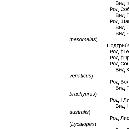
Вид Красный
Род Собаки ги
Вид Гиеновая
Род Шакалы п
Вид Полосаты
Вид Чепрачны
mesomelas
)
Подтриба Цердоц
Род †Териоди
Род †Протоц
Род Собаки кус
Вид Кустарник
venaticus
)
Род Волки гри
Вид Гривисты
brachyurus
)
Род †Лисицы ф
Вид †Фолкленд
australis
)
Род Лисицы юж
(
Lycalopex
)