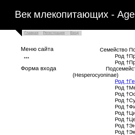
Век млекопитающих - Age
Главная
Регистрация
Вход
Меню сайта
Семейство Псовые
Род †Прогесп
***
Род †Протемн
Форма входа
Подсемейство †
(Hesperocyoninae)
Род †Ге
Род †Мезоци
Род †Осборн
Род †Сункахе
Род †Филотр
Род †Циноде
Род †Цедоци
Род †Энгидро
Род †Эктопо