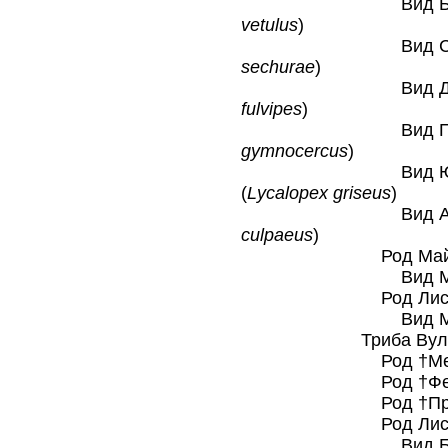
Вид Бразильск
vetulus
)
Вид Секуранск
sechurae
)
Вид Дарвиновс
fulvipes
)
Вид Парагвайс
gymnocercus
)
Вид Южноамерик
(
Lycalopex griseus
)
Вид Андская 
culpaeus
)
Род Майкон
Вид Майко
Род Лисицы 
Вид Малая л
Триба Вульпини 
Род †Метало
Род †Ферруц
Род †Протото
Род Лисицы бо
Вид Большеух