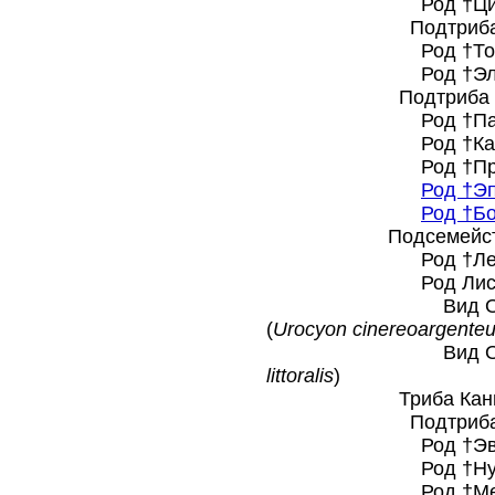
Род †Цинарк
Подтриба †Элурод
Род †Томарк
Род †Элурод
Подтриба †Бороф
Род †Паротом
Род †Карпоц
Род †Протэпи
Род †Э
Род †Бо
Подсемейство Ка
Род †Лептоц
Род Лисицы с
Вид Обыкновен
(
Urocyon cinereoargente
Вид Островная
littoralis
)
Триба Канини (
Подтриба Канин
Род †Эвцио
Род †Нуроци
Род †Мегаци