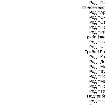
Род †Парэнги
Подсемейство †Бо
Род †Археоц
Род †Оксетоц
Род †Отароц
Род †Паратом
Род †Ризоци
Триба †Флаоциони
Род †Цинарк
Род †Флаоци
Триба †Борофаги
Род †Кормоц
Род †Десмоц
Род †Метатом
Род †Эуопло
Род †Псалидо
Род †Микрото
Род †Протом
Род †Тефроц
Подтриба †Цинар
Род †Парацин