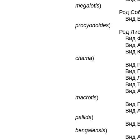
megalotis
)
Род Собаки ен
Вид Енотовид
procyonoides
)
Род Лисицы об
Вид Фене
Вид Афганска
Вид Южноафрик
chama
)
Вид Рыжая л
Вид Песчаная
Вид Лисица-
Вид Тибетска
Вид Американс
macrotis
)
Вид Песе
Вид Африканс
pallida
)
Вид Бенгальск
bengalensis
)
Вид Американс