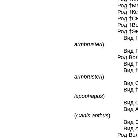
Род †Мецеци
Род †Ксеноц
Род †Синику
Род †Волки са
Род †Эноци
Вид †Волк Ар
armbrusteri
)
Вид †Ужасны
Род Волки обы
Вид †Этрусск
Вид †Волк Ар
armbrusteri
)
Вид Серый 
Вид †Койот Д
lepophagus
)
Вид Обыкнове
Вид Африкански
(
Canis anthus
)
Вид Эфиопски
Вид Азиатски
Род Волки кр